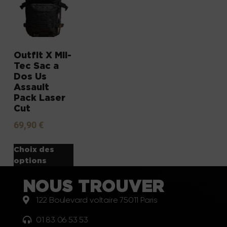
Outfit X Mil-
Tec Sac a
Dos Us
Assault
Pack Laser
Cut
69,90
€
Choix des
options
NOUS TROUVER
122 Boulevard voltaire 75011 Paris
01 83 06 53 53