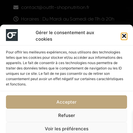
contact@outfit-shopnutrition.fr
Horaires : Du Mardi au Samedi de 11h à 20h
LIENS UTILES
Gérer le consentement aux
cookies
Pour offrir les meilleures expériences, nous utilisons des technologies
telles que les cookies pour stocker et/ou accéder aux informations des
appareils. Le fait de consentir à ces technologies nous permettra de
traiter des données telles que le comportement de navigation ou les ID
uniques sur ce site. Le fait de ne pas consentir ou de retirer son
consentement peut avoir un effet négatif sur certaines caractéristiques
Suivez nous
et fonctions.
Accepter
Refuser
Politique de confidentialité
CGV
Voir les préférences