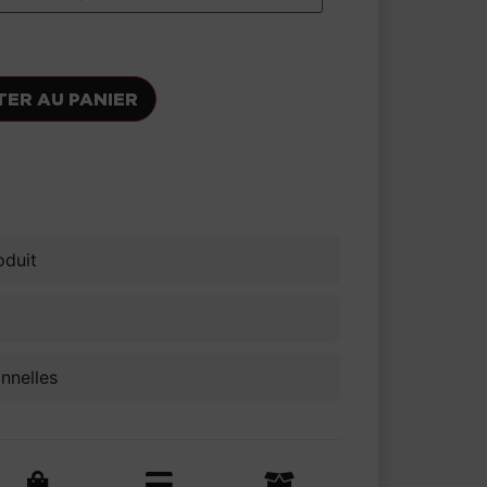
TER AU PANIER
voris
oduit
onnelles