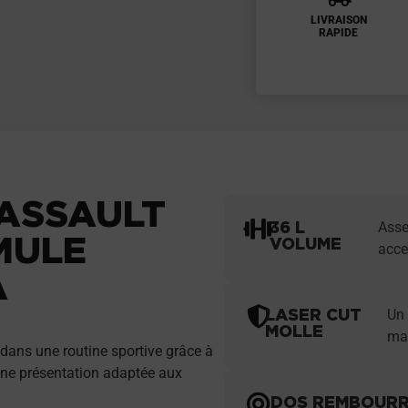
LIVRAISON
RAPIDE
 ASSAULT
36 L
Asse
MULE
VOLUME
acce
A
LASER CUT
Un 
MOLLE
mat
dans une routine sportive grâce à
 une présentation adaptée aux
DOS REMBOUR