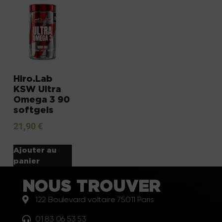
Hiro.Lab
KSW Ultra
Omega 3 90
softgels
21,90
€
Ajouter au
panier
NOUS TROUVER
122 Boulevard voltaire 75011 Paris
01 83 06 53 53