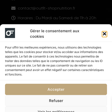
contact@outfit-shopnutrition.fr
Horaires : Du Mardi au Samedi de 11h à 20h
LIENS UTILES
Gérer le consentement aux
cookies
Pour offrir les meilleures expériences, nous utilisons des technologies
telles que les cookies pour stocker et/ou accéder aux informations des
appareils. Le fait de consentir à ces technologies nous permettra de
traiter des données telles que le comportement de navigation ou les ID
uniques sur ce site. Le fait de ne pas consentir ou de retirer son
consentement peut avoir un effet négatif sur certaines caractéristiques
Suivez nous
et fonctions.
Accepter
Refuser
Politique de confidentialité
CGV
Voir les préférences