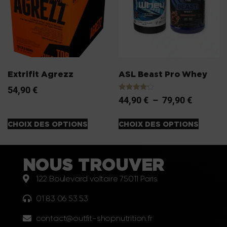
Extrifit Agrezz
ASL Beast Pro Whey
54,90
€
Note
44,90
€
–
79,90
€
4.00
sur 5
CHOIX DES OPTIONS
CHOIX DES OPTIONS
NOUS TROUVER
122 Boulevard voltaire 75011 Paris
01 83 06 53 53
contact@outfit-shopnutrition.fr