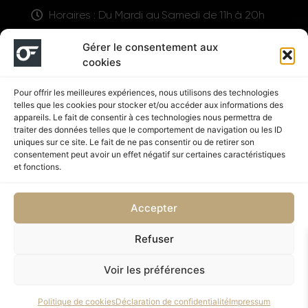
Horaires : Du Mardi au Samedi de 11h à 20h
LIENS UTILES
Gérer le consentement aux
cookies
Pour offrir les meilleures expériences, nous utilisons des technologies
telles que les cookies pour stocker et/ou accéder aux informations des
appareils. Le fait de consentir à ces technologies nous permettra de
traiter des données telles que le comportement de navigation ou les ID
uniques sur ce site. Le fait de ne pas consentir ou de retirer son
consentement peut avoir un effet négatif sur certaines caractéristiques
Suivez nous
et fonctions.
Accepter
Refuser
Politique de confidentialité
CGV
Voir les préférences
Copyright © 2026 OUTFIT SHOP NUTRITION | Supplémenté
Politique de cookies
Déclaration de confidentialité
Impressum
par SD DESIGN