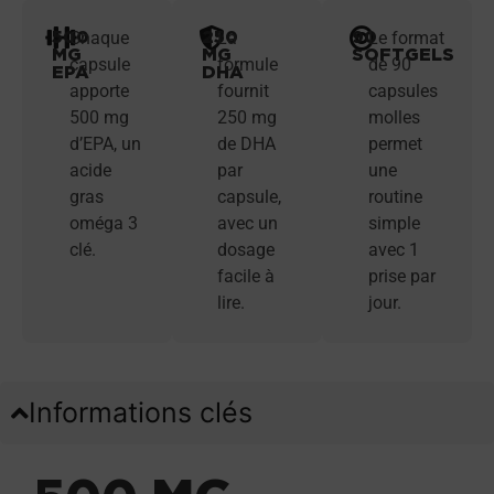
500
250
90
Chaque
La
Le format
MG
MG
SOFTGELS
capsule
formule
de 90
EPA
DHA
apporte
fournit
capsules
500 mg
250 mg
molles
d’EPA, un
de DHA
permet
acide
par
une
gras
capsule,
routine
oméga 3
avec un
simple
clé.
dosage
avec 1
facile à
prise par
lire.
jour.
Informations clés