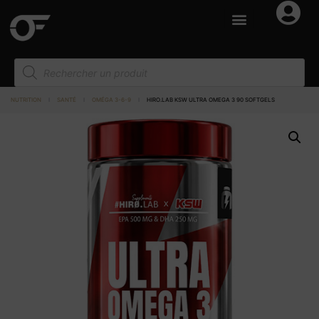
NUTRITION
I
SANTÉ
I
OMÉGA 3-6-9
I
HIRO.LAB KSW ULTRA OMEGA 3 90 SOFTGELS