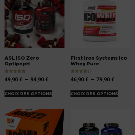
ASL ISO Zero
First Iron Systems Ico
Optipep®
Whey Pure
Note
Note
49,90
€
–
94,90
€
46,90
€
–
79,90
€
5.00
4.20
sur 5
sur 5
CHOIX DES OPTIONS
CHOIX DES OPTIONS