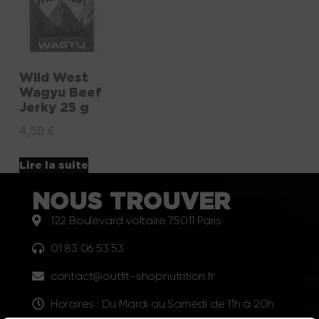
Wild West
Wagyu Beef
Jerky 25 g
4,50
€
Lire la suite
NOUS TROUVER
122 Boulevard voltaire 75011 Paris
01 83 06 53 53
contact@outfit-shopnutrition.fr
Horaires : Du Mardi au Samedi de 11h à 20h