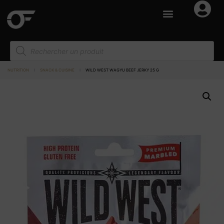
NUTRITION
I
SNACK & CUISINE
I
WILD WEST WAGYU BEEF JERKY 25 G