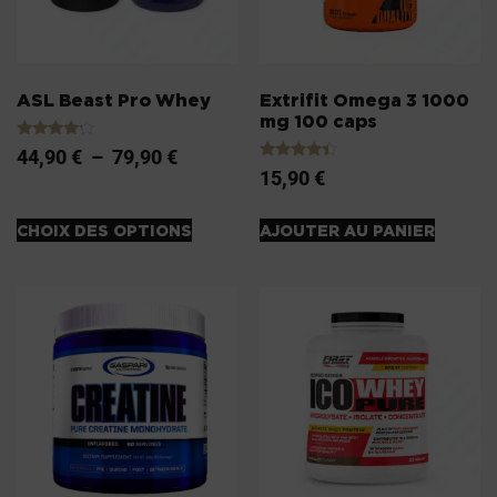
ASL Beast Pro Whey
Extrifit Omega 3 1000
mg 100 caps
Note
44,90
€
–
79,90
€
4.00
Note
15,90
€
sur 5
4.20
sur 5
CHOIX DES OPTIONS
AJOUTER AU PANIER