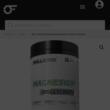
NUTRITION
I
SANTÉ
I
SKILL NUTRITION MAGNESIUM BISGLYCINATE 120 CAPS