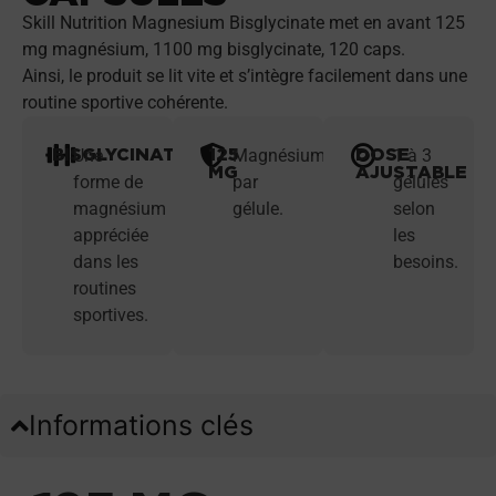
Skill Nutrition Magnesium Bisglycinate met en avant 125
mg magnésium, 1100 mg bisglycinate, 120 caps.
Ainsi, le produit se lit vite et s’intègre facilement dans une
routine sportive cohérente.
BISGLYCINATE
125
DOSE
Une
Magnésium
1 à 3
MG
AJUSTABLE
forme de
par
gélules
magnésium
gélule.
selon
appréciée
les
dans les
besoins.
routines
sportives.
Informations clés