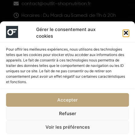
contact@outfit-shopnutrition.fr
Horaires : Du Mardi au Samedi de 11h à 20h
LIENS UTILES
Gérer le consentement aux
cookies
Pour offrir les meilleures expériences, nous utilisons des technologies
telles que les cookies pour stocker et/ou accéder aux informations des
appareils. Le fait de consentir à ces technologies nous permettra de
traiter des données telles que le comportement de navigation ou les ID
uniques sur ce site. Le fait de ne pas consentir ou de retirer son
consentement peut avoir un effet négatif sur certaines caractéristiques
Suivez nous
et fonctions.
Accepter
Refuser
Politique de confidentialité
CGV
Voir les préférences
Copyright © 2026 OUTFIT SHOP NUTRITION | Supplémenté