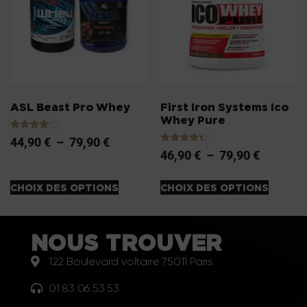
ASL Beast Pro Whey
First Iron Systems Ico
Whey Pure
Note
44,90
€
–
79,90
€
4.00
Note
46,90
€
–
79,90
€
sur 5
4.20
sur 5
CHOIX DES OPTIONS
CHOIX DES OPTIONS
NOUS TROUVER
122 Boulevard voltaire 75011 Paris
01 83 06 53 53