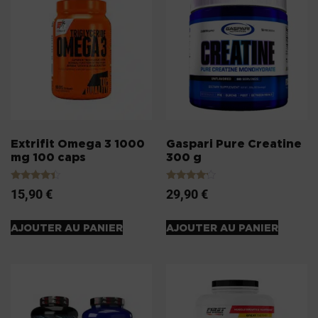
Extrifit Omega 3 1000
Gaspari Pure Creatine
mg 100 caps
300 g
Note
Note
15,90
€
29,90
€
4.20
4.00
sur 5
sur 5
AJOUTER AU PANIER
AJOUTER AU PANIER