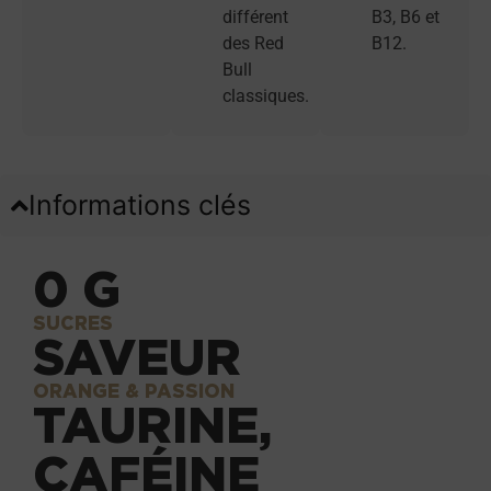
différent
B3, B6 et
des Red
B12.
Bull
classiques.
Informations clés
0 G
SUCRES
SAVEUR
ORANGE & PASSION
TAURINE,
CAFÉINE