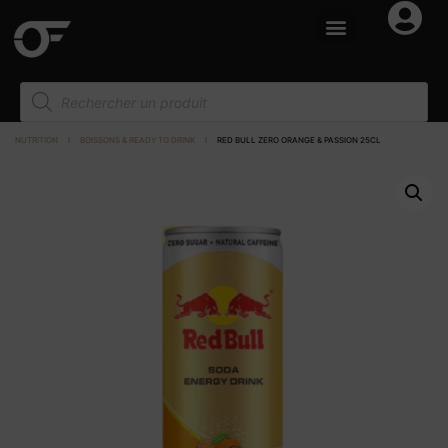
NUTRITION
I
BOISSONS & READY TO DRINK
I
RED BULL ZERO ORANGE & PASSION 25CL