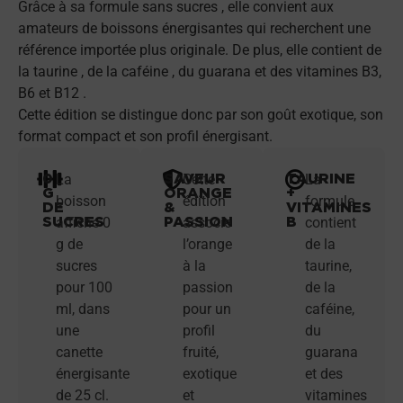
Grâce à sa formule sans sucres , elle convient aux
amateurs de boissons énergisantes qui recherchent une
référence importée plus originale. De plus, elle contient de
la taurine , de la caféine , du guarana et des vitamines B3,
B6 et B12 .
Cette édition se distingue donc par son goût exotique, son
format compact et son profil énergisant.
0
SAVEUR
TAURINE
La
Cette
La
G
ORANGE
+
boisson
édition
formule
DE
&
VITAMINES
SUCRES
PASSION
B
affiche 0
associe
contient
g de
l’orange
de la
sucres
à la
taurine,
pour 100
passion
de la
ml, dans
pour un
caféine,
une
profil
du
canette
fruité,
guarana
énergisante
exotique
et des
de 25 cl.
et
vitamines