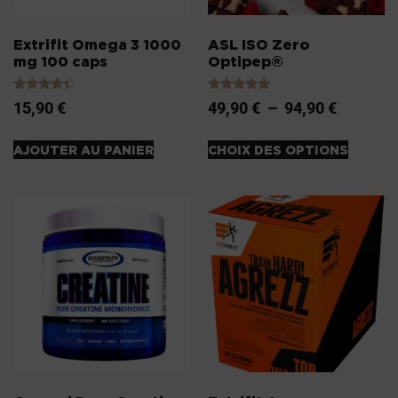
Extrifit Omega 3 1000
ASL ISO Zero
mg 100 caps
Optipep®
Note
Note
15,90
€
49,90
€
–
94,90
€
4.20
5.00
sur 5
sur 5
AJOUTER AU PANIER
CHOIX DES OPTIONS