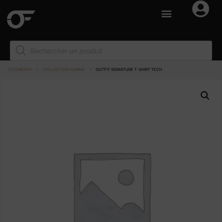
VÊTEMENTS
I
COLLECTION HOMME
I
OUTFIT SIGNATURE T-SHIRT TECH