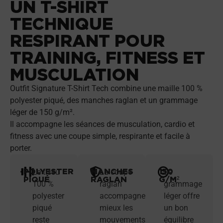
UN T-SHIRT
TECHNIQUE
RESPIRANT POUR
TRAINING, FITNESS ET
MUSCULATION
Outfit Signature T-Shirt Tech combine une maille 100 %
polyester piqué, des manches raglan et un grammage
léger de 150 g/m².
Il accompagne les séances de musculation, cardio et
fitness avec une coupe simple, respirante et facile à
porter.
POLYESTER
MANCHES
150
Le tissu
La coupe
Le
PIQUÉ
RAGLAN
G/M²
100 %
raglan
grammage
polyester
accompagne
léger offre
piqué
mieux les
un bon
reste
mouvements
équilibre