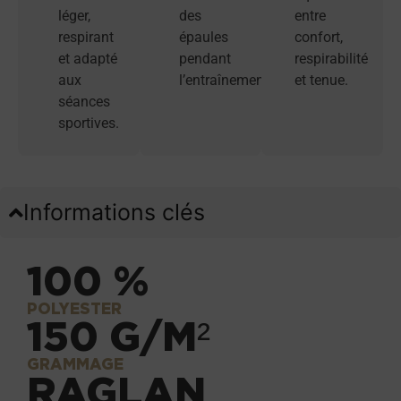
léger,
des
entre
respirant
épaules
confort,
et adapté
pendant
respirabilité
aux
l’entraînement.
et tenue.
séances
sportives.
Informations clés
100 %
POLYESTER
150 G/M²
GRAMMAGE
RAGLAN