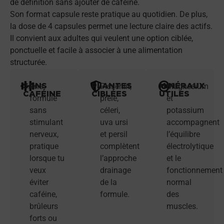
de définition sans ajouter de caféine.
Son format capsule reste pratique au quotidien. De plus,
la dose de 4 capsules permet une lecture claire des actifs.
Il convient aux adultes qui veulent une option ciblée,
ponctuelle et facile à associer à une alimentation
structurée.
SANS
PLANTES
MINÉRAUX
Une
Pissenlit,
Magnésium
CAFÉINE
CIBLÉES
UTILES
formule
prêle,
et
sans
céleri,
potassium
stimulant
uva ursi
accompagnent
nerveux,
et persil
l’équilibre
pratique
complètent
électrolytique
lorsque tu
l’approche
et le
veux
drainage
fonctionnement
éviter
de la
normal
caféine,
formule.
des
brûleurs
muscles.
forts ou