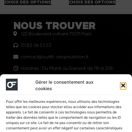
CHOIX DES OPTIONS
CHOIX DES OPTIONS
NOUS TROUVER
122 Boulevard voltaire 75011 Paris
01 83 06 53 53
contact@outfit-shopnutrition.fr
Horaires : Du Mardi au Samedi de 11h à 20h
LIENS UTILES
Gérer le consentement aux
cookies
Pour offrir les meilleures expériences, nous utilisons des technologies
telles que les cookies pour stocker et/ou accéder aux informations des
appareils. Le fait de consentir à ces technologies nous permettra de
traiter des données telles que le comportement de navigation ou les ID
uniques sur ce site. Le fait de ne pas consentir ou de retirer son
consentement peut avoir un effet négatif sur certaines caractéristiques