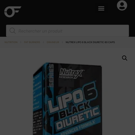
NUTRITION
I
FAT BURNERS
I
DRAINEUR
I
NUTREX LIPO 6 BLACK DIURETIC 80 CAPS