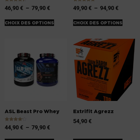
Note
Note
46,90
€
–
79,90
€
49,90
€
–
94,90
€
4.20
5.00
sur 5
sur 5
CHOIX DES OPTIONS
CHOIX DES OPTIONS
ASL Beast Pro Whey
Extrifit Agrezz
54,90
€
Note
44,90
€
–
79,90
€
4.00
sur 5