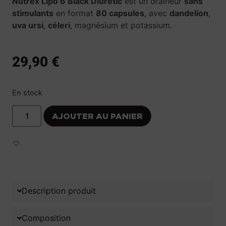
Nutrex Lipo 6 Black Diuretic
est un draineur
sans
stimulants
en format
80 capsules
, avec
dandelion
,
uva ursi
,
céleri
, magnésium et potassium.
29,90
€
En stock
AJOUTER AU PANIER
Ajouter aux favoris
Description produit
Composition