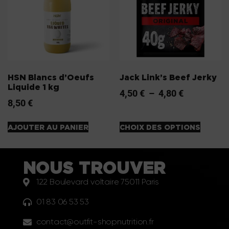
HSN Blancs d’Oeufs
Jack Link’s Beef Jerky
Liquide 1 kg
4,50
€
–
4,80
€
8,50
€
AJOUTER AU PANIER
CHOIX DES OPTIONS
NOUS TROUVER
122 Boulevard voltaire 75011 Paris
01 83 06 53 53
contact@outfit-shopnutrition.fr