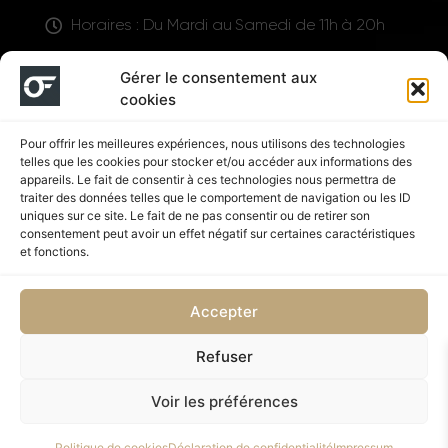
Horaires : Du Mardi au Samedi de 11h à 20h
LIENS UTILES
Gérer le consentement aux
cookies
Pour offrir les meilleures expériences, nous utilisons des technologies
telles que les cookies pour stocker et/ou accéder aux informations des
appareils. Le fait de consentir à ces technologies nous permettra de
traiter des données telles que le comportement de navigation ou les ID
uniques sur ce site. Le fait de ne pas consentir ou de retirer son
consentement peut avoir un effet négatif sur certaines caractéristiques
Suivez nous
et fonctions.
Accepter
Refuser
Politique de confidentialité
CGV
Voir les préférences
Copyright © 2026 OUTFIT SHOP NUTRITION | Supplémenté
Politique de cookies
Déclaration de confidentialité
Impressum