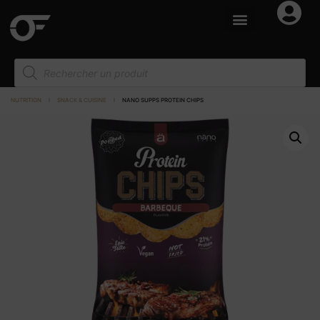
NUTRITION
I
SNACK & CUISINE
I
NANO SUPPS PROTEIN CHIPS