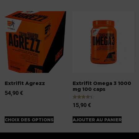
Extrifit Agrezz
Extrifit Omega 3 1000
mg 100 caps
54,90
€
Note
15,90
€
4.20
sur 5
CHOIX DES OPTIONS
AJOUTER AU PANIER