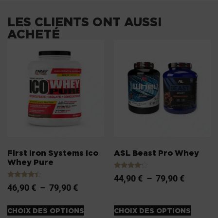
LES CLIENTS ONT AUSSI
ACHETÉ
First Iron Systems Ico
ASL Beast Pro Whey
Whey Pure
Note
44,90
€
–
79,90
€
4.00
Note
46,90
€
–
79,90
€
sur 5
4.20
sur 5
CHOIX DES OPTIONS
CHOIX DES OPTIONS