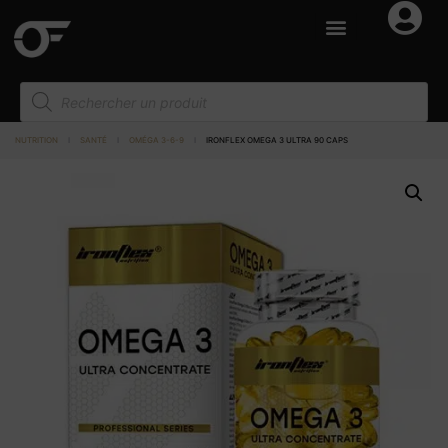
NUTRITION
I
SANTÉ
I
OMÉGA 3-6-9
I
IRONFLEX OMEGA 3 ULTRA 90 CAPS