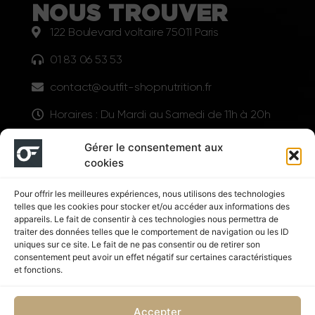
NOUS TROUVER
122 Boulevard voltaire 75011 Paris
01 83 06 53 53
contact@outfit-shopnutrition.fr
Horaires : Du Mardi au Samedi de 11h à 20h
LIENS UTILES
Gérer le consentement aux
cookies
Pour offrir les meilleures expériences, nous utilisons des technologies
telles que les cookies pour stocker et/ou accéder aux informations des
appareils. Le fait de consentir à ces technologies nous permettra de
traiter des données telles que le comportement de navigation ou les ID
uniques sur ce site. Le fait de ne pas consentir ou de retirer son
consentement peut avoir un effet négatif sur certaines caractéristiques
Suivez nous
et fonctions.
Accepter