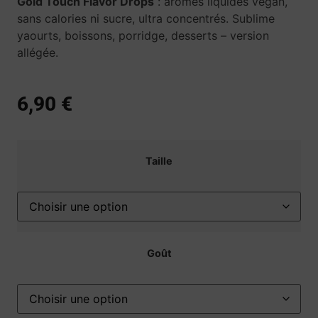
Gold Touch Flavor Drops
: arômes liquides végan,
sans calories ni sucre, ultra concentrés. Sublime
yaourts, boissons, porridge, desserts – version
allégée.
6,90
€
Taille
Goût