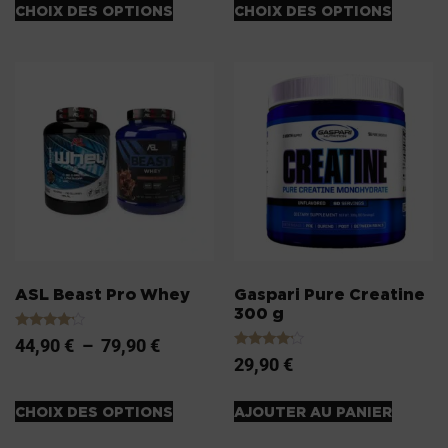
CHOIX DES OPTIONS
CHOIX DES OPTIONS
ASL Beast Pro Whey
Gaspari Pure Creatine
300 g
Note
44,90
€
–
79,90
€
4.00
Note
29,90
€
sur 5
4.00
sur 5
CHOIX DES OPTIONS
AJOUTER AU PANIER