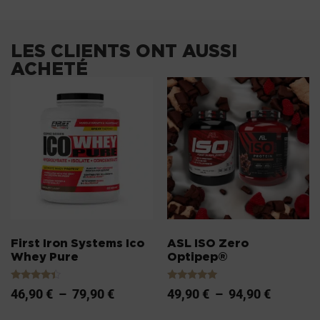
LES CLIENTS ONT AUSSI
ACHETÉ
First Iron Systems Ico
ASL ISO Zero
Whey Pure
Optipep®
Note
Note
46,90
€
–
79,90
€
49,90
€
–
94,90
€
4.20
5.00
sur 5
sur 5