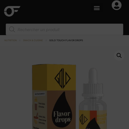
NUTRITION
I
SNACK & CUISINE
I
GOLD TOUCH FLAVOR DROPS