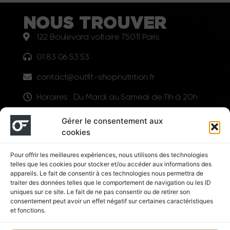
NOUS TROUVER
122 Boulevard voltaire 75011 Paris
01 83 06 53 53
contact@outfit-shopnutrition.fr
Horaires : Du Mardi au Samedi de 11h à 20h
LIENS UTILES
Gérer le consentement aux
cookies
Pour offrir les meilleures expériences, nous utilisons des technologies
telles que les cookies pour stocker et/ou accéder aux informations des
appareils. Le fait de consentir à ces technologies nous permettra de
traiter des données telles que le comportement de navigation ou les ID
uniques sur ce site. Le fait de ne pas consentir ou de retirer son
consentement peut avoir un effet négatif sur certaines caractéristiques
Suivez nous
et fonctions.