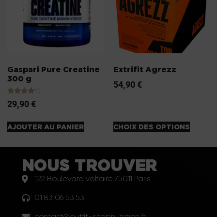
Gaspari Pure Creatine
Extrifit Agrezz
300 g
54,90
€
Note
29,90
€
4.00
sur 5
AJOUTER AU PANIER
CHOIX DES OPTIONS
NOUS TROUVER
122 Boulevard voltaire 75011 Paris
01 83 06 53 53
contact@outfit-shopnutrition.fr