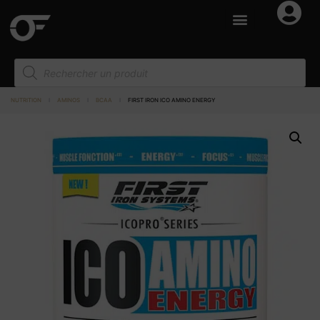
NUTRITION
I
AMINOS
I
BCAA
I
FIRST IRON ICO AMINO ENERGY