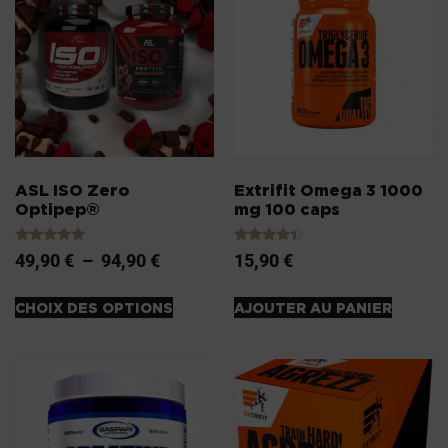
ASL ISO Zero
Extrifit Omega 3 1000
Optipep®
mg 100 caps
Note
Note
49,90
€
–
94,90
€
15,90
€
5.00
4.20
sur 5
sur 5
CHOIX DES OPTIONS
AJOUTER AU PANIER