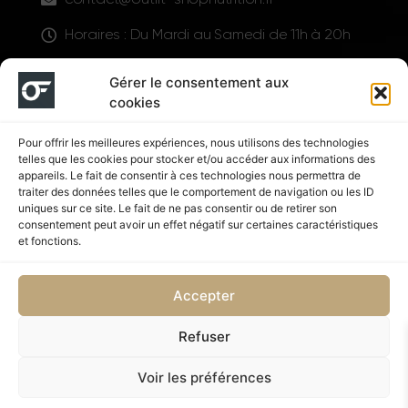
Horaires : Du Mardi au Samedi de 11h à 20h
LIENS UTILES
Gérer le consentement aux
cookies
Pour offrir les meilleures expériences, nous utilisons des technologies
telles que les cookies pour stocker et/ou accéder aux informations des
appareils. Le fait de consentir à ces technologies nous permettra de
traiter des données telles que le comportement de navigation ou les ID
uniques sur ce site. Le fait de ne pas consentir ou de retirer son
consentement peut avoir un effet négatif sur certaines caractéristiques
Suivez nous
et fonctions.
Accepter
Refuser
Politique de confidentialité
CGV
Voir les préférences
Copyright © 2026 OUTFIT SHOP NUTRITION | Supplémenté