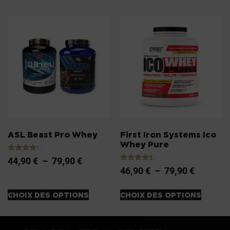
ASL Beast Pro Whey
First Iron Systems Ico
Whey Pure
Note
44,90
€
–
79,90
€
4.00
Note
46,90
€
–
79,90
€
sur 5
4.20
sur 5
CHOIX DES OPTIONS
CHOIX DES OPTIONS