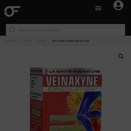
NUTRITION
I
SANTÉ
I
DETOX
I
ERIC FAVRE VEINAXYNE 60 TABS