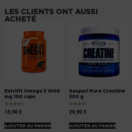
LES CLIENTS ONT AUSSI
ACHETÉ
Extrifit Omega 3 1000
Gaspari Pure Creatine
mg 100 caps
300 g
Note
Note
15,90
€
29,90
€
4.20
4.00
sur 5
sur 5
AJOUTER AU PANIER
AJOUTER AU PANIER