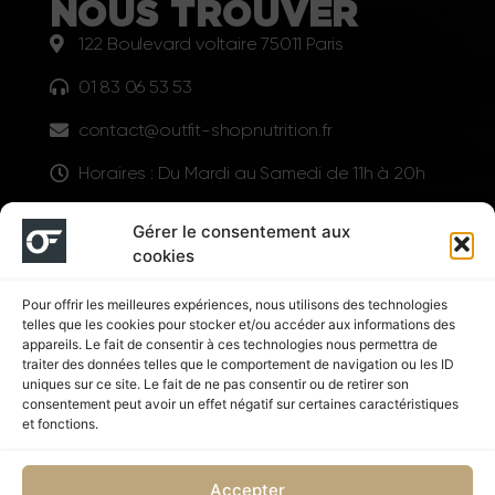
NOUS TROUVER
122 Boulevard voltaire 75011 Paris
01 83 06 53 53
contact@outfit-shopnutrition.fr
Horaires : Du Mardi au Samedi de 11h à 20h
LIENS UTILES
Gérer le consentement aux
cookies
Pour offrir les meilleures expériences, nous utilisons des technologies
telles que les cookies pour stocker et/ou accéder aux informations des
appareils. Le fait de consentir à ces technologies nous permettra de
traiter des données telles que le comportement de navigation ou les ID
uniques sur ce site. Le fait de ne pas consentir ou de retirer son
consentement peut avoir un effet négatif sur certaines caractéristiques
Suivez nous
et fonctions.
Accepter