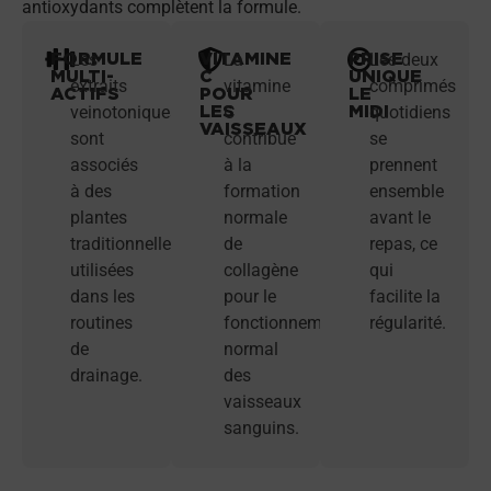
antioxydants complètent la formule.
FORMULE
VITAMINE
PRISE
Les
La
Les deux
MULTI-
C
UNIQUE
extraits
vitamine
comprimés
ACTIFS
POUR
LE
LES
MIDI
veinotoniques
C
quotidiens
VAISSEAUX
sont
contribue
se
associés
à la
prennent
à des
formation
ensemble
plantes
normale
avant le
traditionnellement
de
repas, ce
utilisées
collagène
qui
dans les
pour le
facilite la
routines
fonctionnement
régularité.
de
normal
drainage.
des
vaisseaux
sanguins.