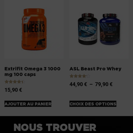
Extrifit Omega 3 1000
ASL Beast Pro Whey
mg 100 caps
Note
44,90
€
–
79,90
€
4.00
Note
15,90
€
sur 5
4.20
sur 5
AJOUTER AU PANIER
CHOIX DES OPTIONS
NOUS TROUVER