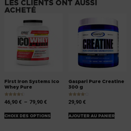
LES CLIENTS ONT AUSSI
ACHETÉ
First Iron Systems Ico
Gaspari Pure Creatine
Whey Pure
300 g
Note
Note
46,90
€
–
79,90
€
29,90
€
4.20
4.00
sur 5
sur 5
CHOIX DES OPTIONS
AJOUTER AU PANIER