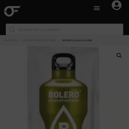
NUTRITION
I
BOISSONS & READY TO DRINK
I
BOLERO CLASSIC 9 G KIWI