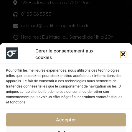
122 Boulevard voltaire 75011 Paris
01 83 06 53 53
contact@outfit-shopnutrition.fr
Horaires : Du Mardi au Samedi de 11h à 20h
LIENS UTILES
Gérer le consentement aux
cookies
Pour offrir les meilleures expériences, nous utilisons des technologies
telles que les cookies pour stocker et/ou accéder aux informations des
appareils. Le fait de consentir à ces technologies nous permettra de
traiter des données telles que le comportement de navigation ou les ID
uniques sur ce site. Le fait de ne pas consentir ou de retirer son
consentement peut avoir un effet négatif sur certaines caractéristiques
Suivez nous
et fonctions.
Accepter