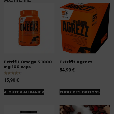
Extrifit Omega 3 1000
Extrifit Agrezz
mg 100 caps
54,90
€
Note
15,90
€
4.20
sur 5
AJOUTER AU PANIER
CHOIX DES OPTIONS