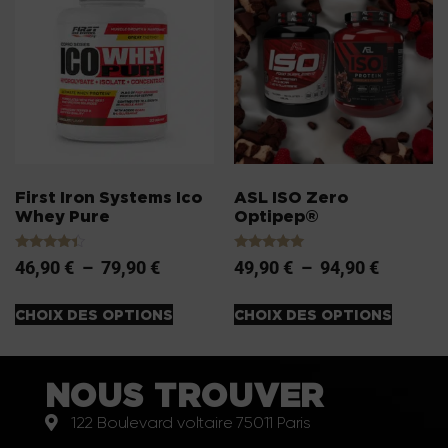
First Iron Systems Ico
ASL ISO Zero
Whey Pure
Optipep®
Note
Note
46,90
€
–
79,90
€
49,90
€
–
94,90
€
4.20
5.00
sur 5
sur 5
CHOIX DES OPTIONS
CHOIX DES OPTIONS
NOUS TROUVER
122 Boulevard voltaire 75011 Paris