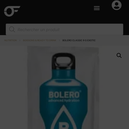
NUTRITION
I
BOISSONS & READY TO DRINK
I
BOLERO CLASSIC 9 G EXOTIC