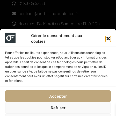
01 83 06 53 53
contact@outfit-shopnutrition.fr
Horaires : Du Mardi au Samedi de 11h à 20h
LIENS UTILES
Gérer le consentement aux
cookies
Pour offrir les meilleures expériences, nous utilisons des technologies
telles que les cookies pour stocker et/ou accéder aux informations des
appareils. Le fait de consentir à ces technologies nous permettra de
traiter des données telles que le comportement de navigation ou les ID
uniques sur ce site. Le fait de ne pas consentir ou de retirer son
consentement peut avoir un effet négatif sur certaines caractéristiques
Suivez nous
et fonctions.
Accepter
Refuser
Politique de confidentialité
CGV