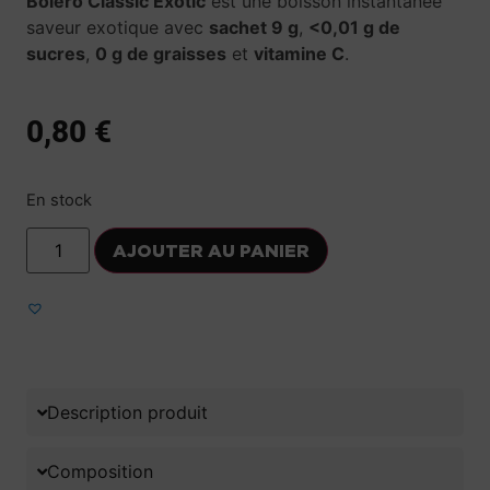
Bolero Classic Exotic
est une boisson instantanée
saveur exotique avec
sachet 9 g
,
<0,01 g de
sucres
,
0 g de graisses
et
vitamine C
.
0,80
€
En stock
AJOUTER AU PANIER
Ajouter aux favoris
Description produit
Composition