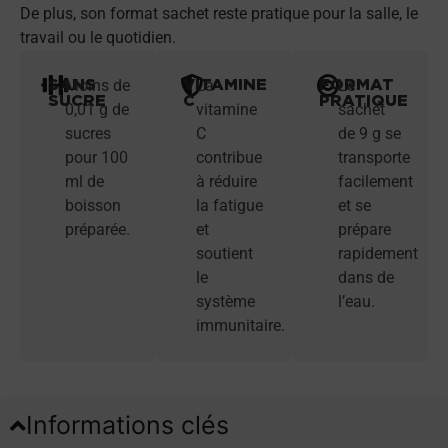
De plus, son format sachet reste pratique pour la salle, le
travail ou le quotidien.
SANS
VITAMINE
FORMAT
Moins de
La
Le
SUCRE
C
PRATIQUE
0,01 g de
vitamine
sachet
sucres
C
de 9 g se
pour 100
contribue
transporte
ml de
à réduire
facilement
boisson
la fatigue
et se
préparée.
et
prépare
soutient
rapidement
le
dans de
système
l’eau.
immunitaire.
Informations clés