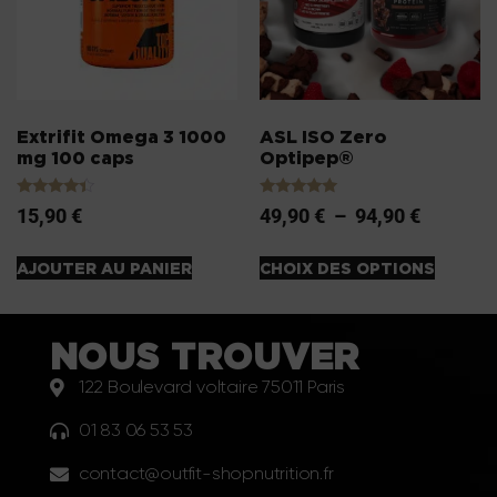
Extrifit Omega 3 1000
ASL ISO Zero
mg 100 caps
Optipep®
Note
Note
15,90
€
49,90
€
–
94,90
€
4.20
5.00
sur 5
sur 5
AJOUTER AU PANIER
CHOIX DES OPTIONS
NOUS TROUVER
122 Boulevard voltaire 75011 Paris
01 83 06 53 53
contact@outfit-shopnutrition.fr