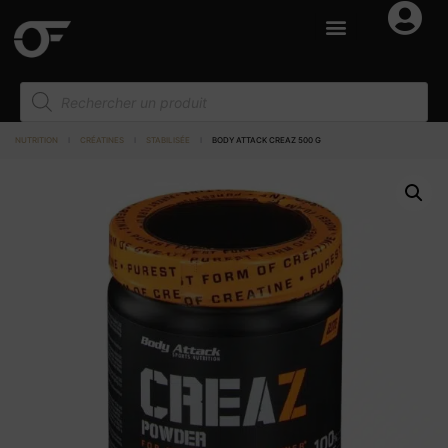
NUTRITION
I
CRÉATINES
I
STABILISÉE
I
BODY ATTACK CREAZ 500 G