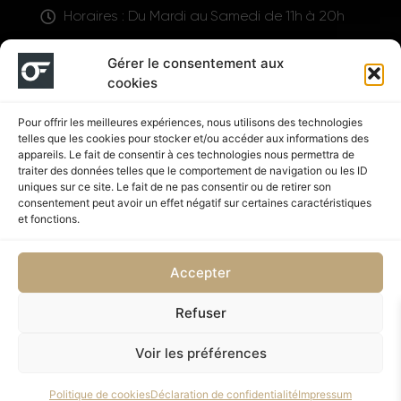
Horaires : Du Mardi au Samedi de 11h à 20h
LIENS UTILES
Gérer le consentement aux
cookies
Pour offrir les meilleures expériences, nous utilisons des technologies
telles que les cookies pour stocker et/ou accéder aux informations des
appareils. Le fait de consentir à ces technologies nous permettra de
traiter des données telles que le comportement de navigation ou les ID
uniques sur ce site. Le fait de ne pas consentir ou de retirer son
consentement peut avoir un effet négatif sur certaines caractéristiques
Suivez nous
et fonctions.
Accepter
Refuser
Politique de confidentialité
CGV
Voir les préférences
Copyright © 2026 OUTFIT SHOP NUTRITION | Supplémenté
Politique de cookies
Déclaration de confidentialité
Impressum
par SD DESIGN