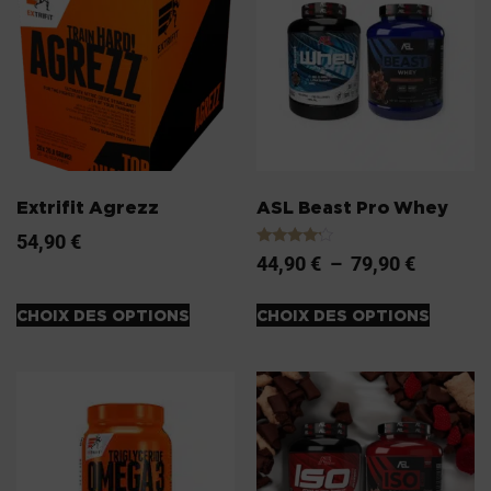
Extrifit Agrezz
ASL Beast Pro Whey
54,90
€
Note
44,90
€
–
79,90
€
4.00
sur 5
CHOIX DES OPTIONS
CHOIX DES OPTIONS