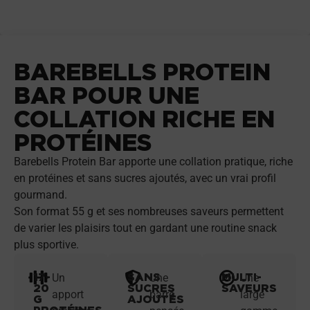
BAREBELLS PROTEIN
BAR POUR UNE
COLLATION RICHE EN
PROTÉINES
Barebells Protein Bar apporte une collation pratique, riche
en protéines et sans sucres ajoutés, avec un vrai profil
gourmand.
Son format 55 g et ses nombreuses saveurs permettent
de varier les plaisirs tout en gardant une routine snack
plus sportive.
17-
SANS
MULTI-
Un
Une
Une
20
SUCRES
SAVEURS
apport
barre
large
G
AJOUTÉS