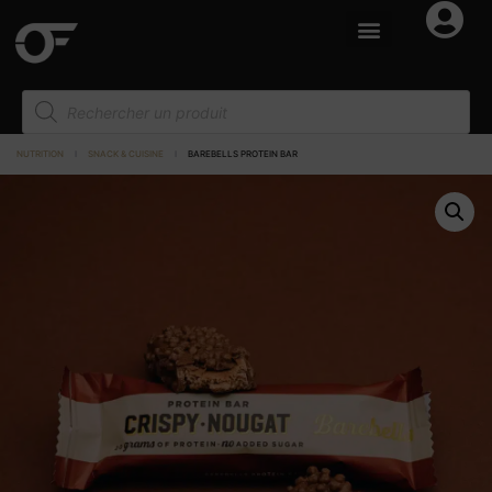
NUTRITION
I
SNACK & CUISINE
I
BAREBELLS PROTEIN BAR