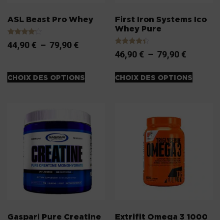
ASL Beast Pro Whey
First Iron Systems Ico
Whey Pure
Note
44,90
€
–
79,90
€
4.00
Note
46,90
€
–
79,90
€
sur 5
4.20
sur 5
CHOIX DES OPTIONS
CHOIX DES OPTIONS
Gaspari Pure Creatine
Extrifit Omega 3 1000