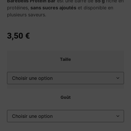
Barebells Protein Bar
est une barre de
55 g
riche en
protéines,
sans sucres ajoutés
et disponible en
plusieurs saveurs.
3,50
€
Taille
Goût