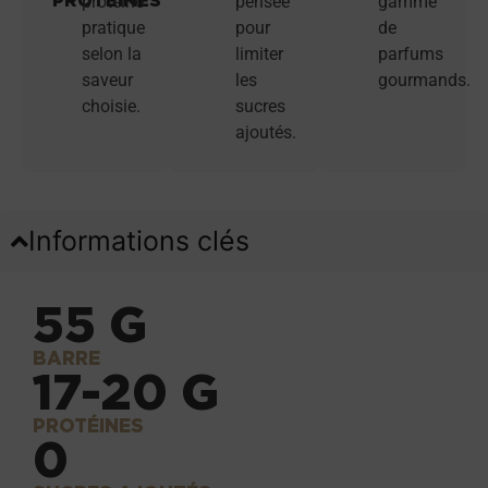
PROTÉINES
protéiné
pensée
gamme
pratique
pour
de
selon la
limiter
parfums
saveur
les
gourmands.
choisie.
sucres
ajoutés.
Informations clés
55 G
BARRE
17-20 G
PROTÉINES
0