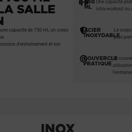
750
Une capacité prat
LA SALLE
ML
intra-workout ou 
N
ACIER
 une capacité de 750 ml, un corps
Le corps
INOXYDABLE
ue.
plus pre
oissons d’entraînement et ton
COUVERCLE
Le couver
PRATIQUE
utilisati
l’entraîn
INOX