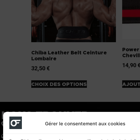
Power
Chiba Leather Belt Ceinture
Chevil
Lombaire
14,90
32,50
€
CHOIX DES OPTIONS
AJOUT
NOUS TROUVER
LIE
Gérer le consentement aux cookies
122 Boulevard voltaire 75011 Paris
BOU
01 83 06 53 53