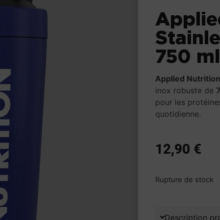
Applie
Stainl
750 m
Applied Nutritio
inox robuste de
pour les protéines
quotidienne.
12,90
€
Rupture de stock
Description pr