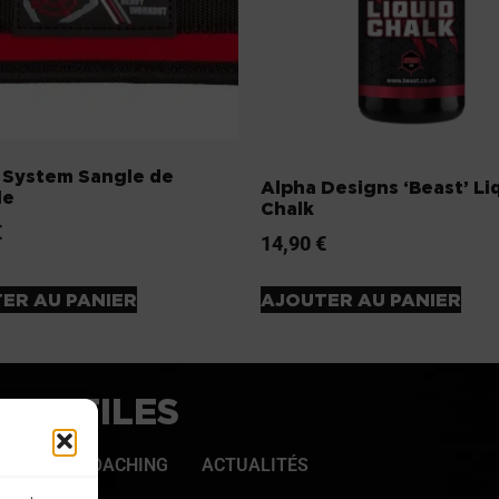
 System Sangle de
Alpha Designs ‘Beast’ Li
le
Chalk
€
14,90
€
ER AU PANIER
AJOUTER AU PANIER
NS UTILES
TIQUE
COACHING
ACTUALITÉS