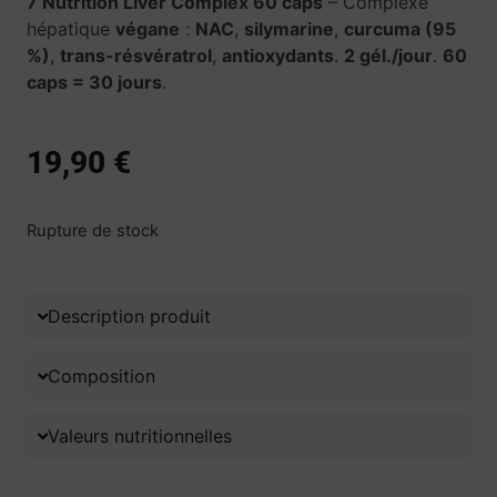
7 Nutrition Liver Complex 60 caps
– Complexe
hépatique
végane
:
NAC
,
silymarine
,
curcuma (95
%)
,
trans-résvératrol
,
antioxydants
.
2 gél./jour
.
60
caps = 30 jours
.
19,90
€
Rupture de stock
Description produit
Composition
Valeurs nutritionnelles