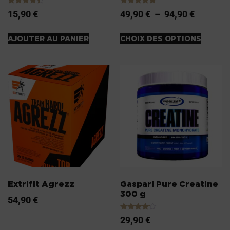
Note
Note
15,90
€
49,90
€
–
94,90
€
4.20
5.00
sur 5
sur 5
AJOUTER AU PANIER
CHOIX DES OPTIONS
Extrifit Agrezz
Gaspari Pure Creatine
300 g
54,90
€
Note
29,90
€
4.00
sur 5