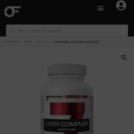
NUTRITION
I
SANTÉ
I
DETOX
I
7 NUTRITION LIVER COMPLEX 60 CAPS