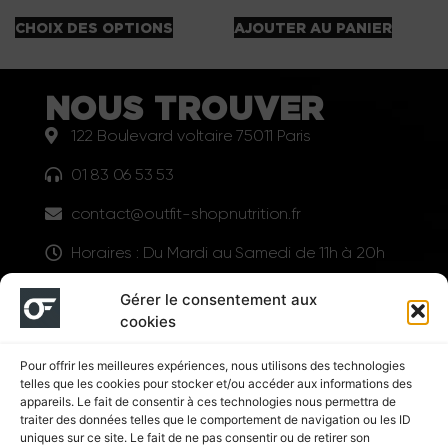
CHOIX DES OPTIONS
AJOUTER AU PANIER
NOUS TROUVER
122 Boulevard voltaire 75011 Paris
01 83 06 53 53
contact@outfit-shopnutrition.fr
Horaires : Du Mardi au Samedi de 11h à 20h
LIENS UTILES
Gérer le consentement aux
cookies
Pour offrir les meilleures expériences, nous utilisons des technologies
telles que les cookies pour stocker et/ou accéder aux informations des
appareils. Le fait de consentir à ces technologies nous permettra de
traiter des données telles que le comportement de navigation ou les ID
uniques sur ce site. Le fait de ne pas consentir ou de retirer son