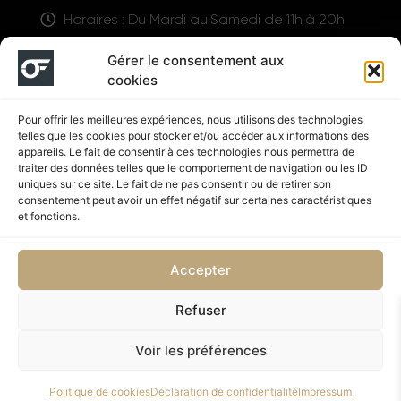
Horaires : Du Mardi au Samedi de 11h à 20h
LIENS UTILES
Gérer le consentement aux
cookies
Pour offrir les meilleures expériences, nous utilisons des technologies
telles que les cookies pour stocker et/ou accéder aux informations des
appareils. Le fait de consentir à ces technologies nous permettra de
traiter des données telles que le comportement de navigation ou les ID
uniques sur ce site. Le fait de ne pas consentir ou de retirer son
consentement peut avoir un effet négatif sur certaines caractéristiques
Suivez nous
et fonctions.
Accepter
Refuser
Politique de confidentialité
CGV
Voir les préférences
Copyright © 2026 OUTFIT SHOP NUTRITION | Supplémenté
Politique de cookies
Déclaration de confidentialité
Impressum
par SD DESIGN