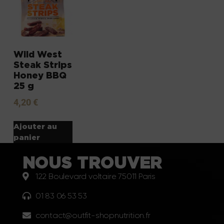
Wild West
Steak Strips
Honey BBQ
25 g
4,20
€
Ajouter au
panier
NOUS TROUVER
122 Boulevard voltaire 75011 Paris
01 83 06 53 53
contact@outfit-shopnutrition.fr