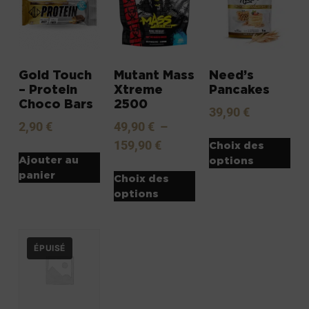
Gold Touch
Mutant Mass
Need’s
– Protein
Xtreme
Pancakes
Choco Bars
2500
39,90
€
2,90
€
49,90
€
–
159,90
€
Choix des
Ajouter au
options
panier
Choix des
options