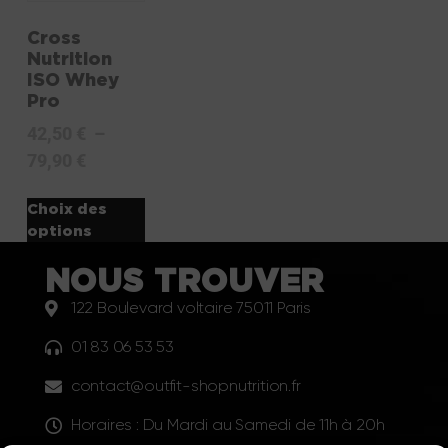
Cross
Nutrition
ISO Whey
Pro
42,50
€
–
79,90
€
Choix des
options
NOUS TROUVER
122 Boulevard voltaire 75011 Paris
01 83 06 53 53
contact@outfit-shopnutrition.fr
Horaires : Du Mardi au Samedi de 11h à 20h