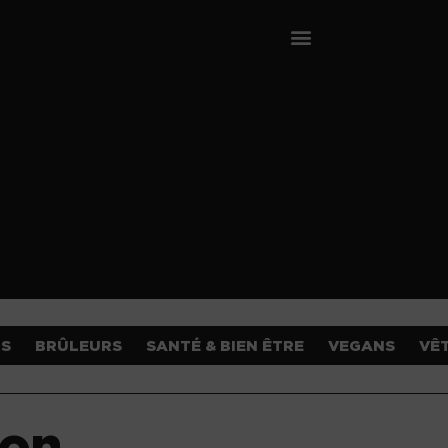
OS
BRÛLEURS
SANTÉ & BIEN ÊTRE
VEGANS
VÊ
ion