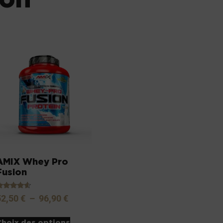
AMIX Whey Pro
Fusion
ote
52,50
€
–
96,90
€
.40
sur 5
Choix des options