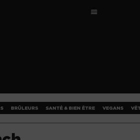
OS
BRÛLEURS
SANTÉ & BIEN ÊTRE
VEGANS
VÊ
nch