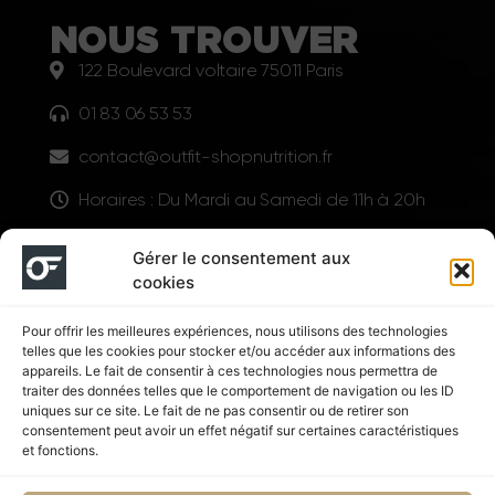
NOUS TROUVER
122 Boulevard voltaire 75011 Paris
01 83 06 53 53
contact@outfit-shopnutrition.fr
Horaires : Du Mardi au Samedi de 11h à 20h
LIENS UTILES
Gérer le consentement aux
cookies
Pour offrir les meilleures expériences, nous utilisons des technologies
telles que les cookies pour stocker et/ou accéder aux informations des
appareils. Le fait de consentir à ces technologies nous permettra de
traiter des données telles que le comportement de navigation ou les ID
uniques sur ce site. Le fait de ne pas consentir ou de retirer son
consentement peut avoir un effet négatif sur certaines caractéristiques
Suivez nous
et fonctions.