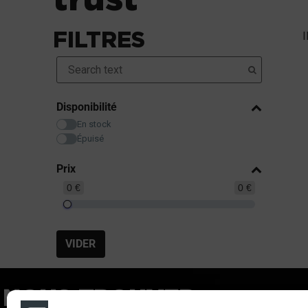
FILTRES
I
Disponibilité
En stock
Épuisé
Prix
0 €
0 €
VIDER
NOUS TROUVER
LIE