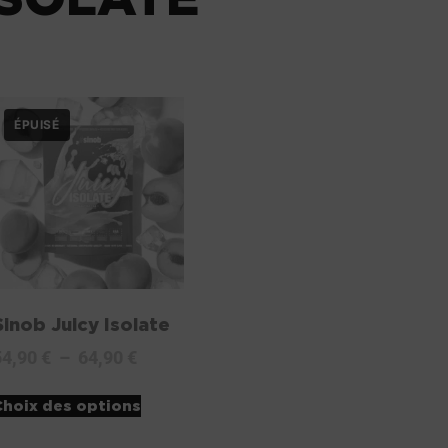
Sinob Juicy Isolate
54,90
€
–
64,90
€
Choix des options