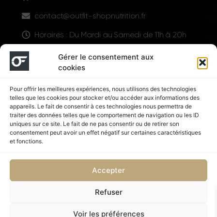
contact@outfit-shopnutrition.fr
Horaires : Du Mardi au Samedi de 11h à 20h
LIENS UTILES
Gérer le consentement aux
cookies
Pour offrir les meilleures expériences, nous utilisons des technologies
telles que les cookies pour stocker et/ou accéder aux informations des
appareils. Le fait de consentir à ces technologies nous permettra de
traiter des données telles que le comportement de navigation ou les ID
uniques sur ce site. Le fait de ne pas consentir ou de retirer son
consentement peut avoir un effet négatif sur certaines caractéristiques
Suivez nous
et fonctions.
Accepter
Refuser
Politique de confidentialité
CGV
Voir les préférences