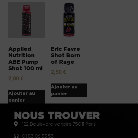
Applied
Eric Favre
Nutrition
Shot Born
ABE Pump
of Rage
Shot 100 ml
2,50
€
2,80
€
Ajouter au
Ajouter au
panier
panier
NOUS TROUVER
122 Boulevard voltaire 75011 Paris
01 83 06 53 53