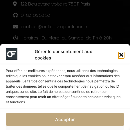
122 Boulevard voltaire 75011 Paris
01 83 06 53 53
contact@outfit-shopnutrition.fr
Horaires : Du Mardi au Samedi de 11h à 20h
LIENS UTILES
Gérer le consentement aux
cookies
Pour offrir les meilleures expériences, nous utilisons des technologies
telles que les cookies pour stocker et/ou accéder aux informations des
appareils. Le fait de consentir à ces technologies nous permettra de
traiter des données telles que le comportement de navigation ou les ID
uniques sur ce site. Le fait de ne pas consentir ou de retirer son
consentement peut avoir un effet négatif sur certaines caractéristiques
Suivez nous
et fonctions.
Accepter