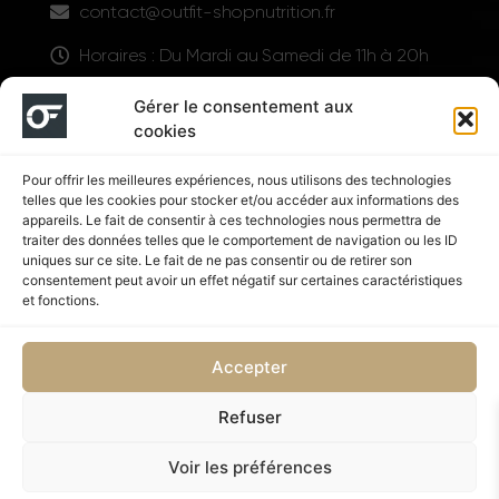
contact@outfit-shopnutrition.fr
Horaires : Du Mardi au Samedi de 11h à 20h
LIENS UTILES
Gérer le consentement aux
cookies
Pour offrir les meilleures expériences, nous utilisons des technologies
telles que les cookies pour stocker et/ou accéder aux informations des
appareils. Le fait de consentir à ces technologies nous permettra de
traiter des données telles que le comportement de navigation ou les ID
uniques sur ce site. Le fait de ne pas consentir ou de retirer son
consentement peut avoir un effet négatif sur certaines caractéristiques
Suivez nous
et fonctions.
Accepter
Refuser
Politique de confidentialité
CGV
Voir les préférences
Copyright © 2026 OUTFIT SHOP NUTRITION | Supplémenté