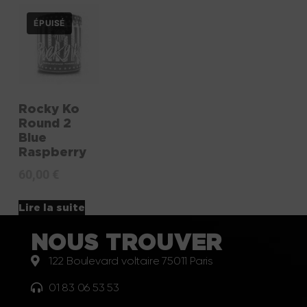
Rocky Ko
Round 2
Blue
Raspberry
60,00
€
Lire la suite
NOUS TROUVER
122 Boulevard voltaire 75011 Paris
01 83 06 53 53