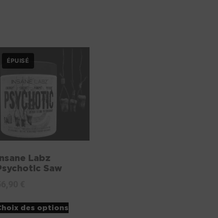
Insane Labz
Psychotic Saw
56,90
€
Choix des options