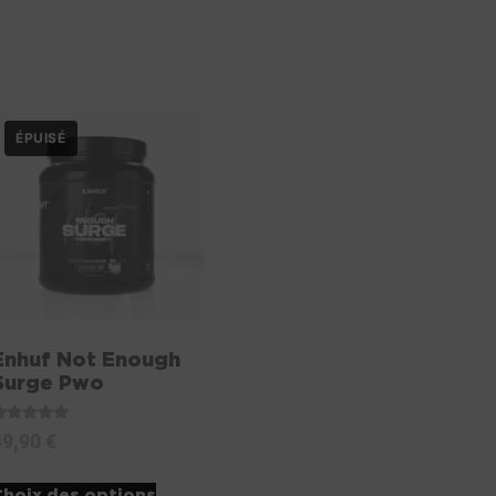
Enhuf Not Enough
Surge Pwo
ote
49,90
€
.00
sur 5
Choix des options