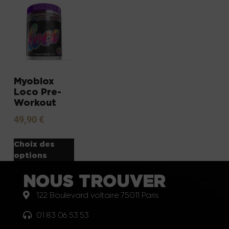
Myoblox
Loco Pre-
Workout
49,90
€
Choix des
options
NOUS TROUVER
122 Boulevard voltaire 75011 Paris
01 83 06 53 53