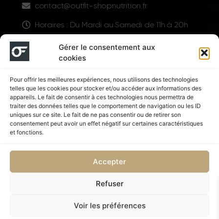
contact@outfit-shopnutrition.fr
Horaires : Du Mardi au Samedi de 11h à 20h
LIENS UTILES
Gérer le consentement aux
cookies
Pour offrir les meilleures expériences, nous utilisons des technologies
telles que les cookies pour stocker et/ou accéder aux informations des
appareils. Le fait de consentir à ces technologies nous permettra de
traiter des données telles que le comportement de navigation ou les ID
uniques sur ce site. Le fait de ne pas consentir ou de retirer son
consentement peut avoir un effet négatif sur certaines caractéristiques
Suivez nous
et fonctions.
Accepter
Refuser
Politique de confidentialité
CGV
Voir les préférences
Copyright © 2026 OUTFIT SHOP NUTRITION | Supplémenté