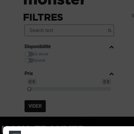
FILTRES
I
Disponibilité
En stock
Épuisé
Prix
0 €
0 €
VIDER
NOUS TROUVER
LIE