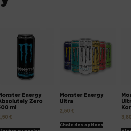
Monster Energy
Monster Energy
Mon
Absolutely Zero
Ultra
Ult
500 ml
Kor
2,50
€
2,50
€
3,8
Choix des options
Ajouter au panier
Ajo