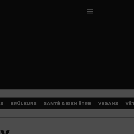
OS
BRÛLEURS
SANTÉ & BIEN ÊTRE
VEGANS
VÊ
gy