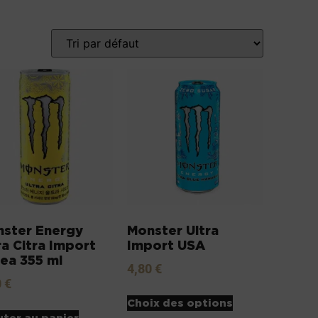
ster Energy
Monster Ultra
ra Citra Import
Import USA
ea 355 ml
4,80
€
0
€
Choix des options
uter au panier