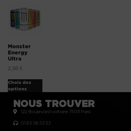
Monster
Energy
Ultra
2,50
€
Choix des
options
NOUS TROUVER
122 Boulevard voltaire 75011 Paris
01 83 06 53 53