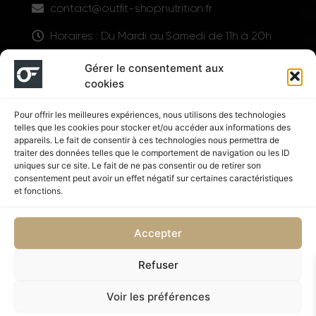
contact@outfit-shopnutrition.fr
Horaires : Du Mardi au Samedi de 11h à 20h
LIENS UTILES
Gérer le consentement aux
cookies
Pour offrir les meilleures expériences, nous utilisons des technologies
telles que les cookies pour stocker et/ou accéder aux informations des
appareils. Le fait de consentir à ces technologies nous permettra de
traiter des données telles que le comportement de navigation ou les ID
uniques sur ce site. Le fait de ne pas consentir ou de retirer son
consentement peut avoir un effet négatif sur certaines caractéristiques
Suivez nous
et fonctions.
Accepter
Refuser
Politique de confidentialité
CGV
Voir les préférences
Copyright © 2026 OUTFIT SHOP NUTRITION | Supplémenté