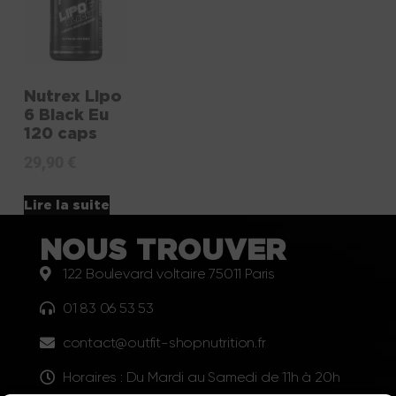
Nutrex Lipo
6 Black Eu
120 caps
29,90
€
Lire la suite
NOUS TROUVER
122 Boulevard voltaire 75011 Paris
01 83 06 53 53
contact@outfit-shopnutrition.fr
Horaires : Du Mardi au Samedi de 11h à 20h