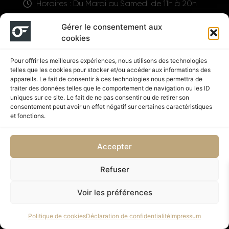
Horaires : Du Mardi au Samedi de 11h à 20h
LIENS UTILES
Gérer le consentement aux
cookies
Pour offrir les meilleures expériences, nous utilisons des technologies
telles que les cookies pour stocker et/ou accéder aux informations des
appareils. Le fait de consentir à ces technologies nous permettra de
traiter des données telles que le comportement de navigation ou les ID
uniques sur ce site. Le fait de ne pas consentir ou de retirer son
consentement peut avoir un effet négatif sur certaines caractéristiques
Suivez nous
et fonctions.
Accepter
Refuser
Politique de confidentialité
CGV
Voir les préférences
Copyright © 2026 OUTFIT SHOP NUTRITION | Supplémenté
Politique de cookies
Déclaration de confidentialité
Impressum
par SD DESIGN