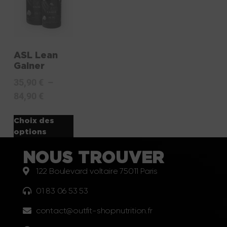
ASL Lean
Gainer
35,90
€
–
84,90
€
Choix des
options
NOUS TROUVER
122 Boulevard voltaire 75011 Paris
01 83 06 53 53
contact@outfit-shopnutrition.fr