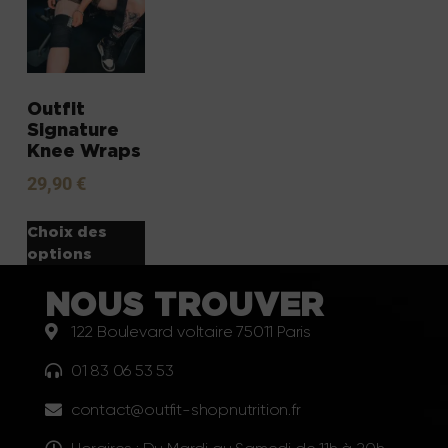
Outfit
Signature
Knee Wraps
29,90
€
Choix des
options
NOUS TROUVER
122 Boulevard voltaire 75011 Paris
01 83 06 53 53
contact@outfit-shopnutrition.fr