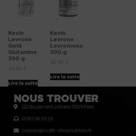
Kevin
Kevin
Levrone
Levrone
Gold
Levromono
Glutamine
300 g
300 g
22,50
€
24,90
€
Lire la suite
Lire la suite
NOUS TROUVER
122 Boulevard voltaire 75011 Paris
01 83 06 53 53
contact@outfit-shopnutrition.fr