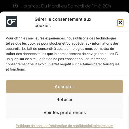
Horaires : Du Mardi au Samedi de 11h à 20h
LIENS UTILES
Gérer le consentement aux
cookies
Pour offrir les meilleures expériences, nous utilisons des technologies
telles que les cookies pour stocker et/ou accéder aux informations des
appareils. Le fait de consentir à ces technologies nous permettra de
traiter des données telles que le comportement de navigation ou les ID
uniques sur ce site. Le fait de ne pas consentir ou de retirer son
consentement peut avoir un effet négatif sur certaines caractéristiques
Suivez nous
et fonctions.
Accepter
Refuser
Politique de confidentialité
CGV
Voir les préférences
Copyright © 2026 OUTFIT SHOP NUTRITION | Supplémenté
Politique de cookies
Déclaration de confidentialité
Impressum
par SD DESIGN