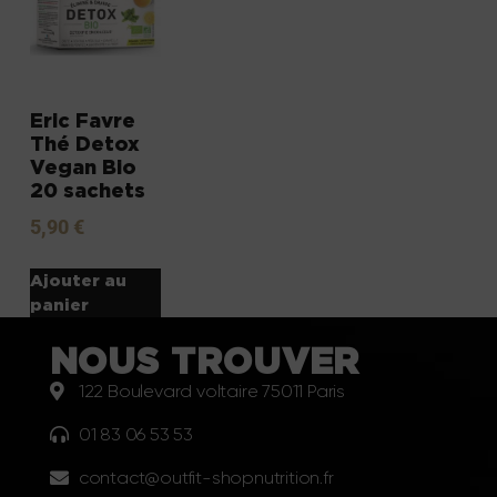
Eric Favre
Thé Detox
Vegan Bio
20 sachets
5,90
€
Ajouter au
panier
NOUS TROUVER
122 Boulevard voltaire 75011 Paris
01 83 06 53 53
contact@outfit-shopnutrition.fr