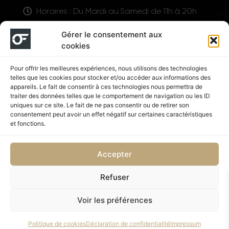
Horaires : Du Mardi au Samedi de 11h à 20h
LIENS UTILES
Gérer le consentement aux
cookies
Pour offrir les meilleures expériences, nous utilisons des technologies
telles que les cookies pour stocker et/ou accéder aux informations des
appareils. Le fait de consentir à ces technologies nous permettra de
traiter des données telles que le comportement de navigation ou les ID
uniques sur ce site. Le fait de ne pas consentir ou de retirer son
consentement peut avoir un effet négatif sur certaines caractéristiques
Suivez nous
et fonctions.
Accepter
Refuser
Politique de confidentialité
CGV
Voir les préférences
Copyright © 2026 OUTFIT SHOP NUTRITION | Supplémenté
Politique de cookies
Déclaration de confidentialité
Impressum
par SD DESIGN