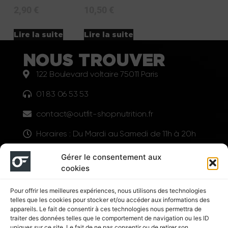
2,90
€
10,50
€
Lire la suite
Lire la suite
NOUS TROUVER
122 Boulevard voltaire 75011 Paris
01 83 06 53 53
contact@outfit-shopnutrition.fr
Horaires : Du Mardi au Samedi de 11h à 20h
LIENS UTILES
Gérer le consentement aux
cookies
Pour offrir les meilleures expériences, nous utilisons des technologies
telles que les cookies pour stocker et/ou accéder aux informations des
appareils. Le fait de consentir à ces technologies nous permettra de
traiter des données telles que le comportement de navigation ou les ID
uniques sur ce site. Le fait de ne pas consentir ou de retirer son