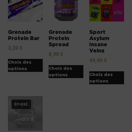
Grenade
Grenade
Sport
Protein Bar
Protein
Asylum
Spread
Insane
3,20
€
Veinz
8,90
€
49,90
€
Choix des
Choix des
options
Choix des
options
options