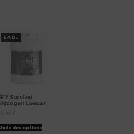
SFY Survival
Glycogen Loader
49,90
€
Choix des options