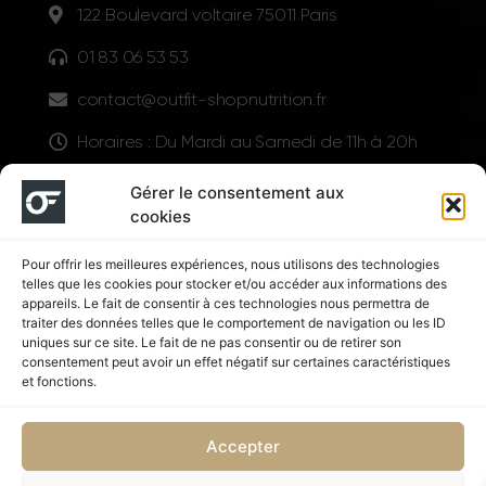
122 Boulevard voltaire 75011 Paris
01 83 06 53 53
contact@outfit-shopnutrition.fr
Horaires : Du Mardi au Samedi de 11h à 20h
LIENS UTILES
Gérer le consentement aux
cookies
Pour offrir les meilleures expériences, nous utilisons des technologies
telles que les cookies pour stocker et/ou accéder aux informations des
appareils. Le fait de consentir à ces technologies nous permettra de
traiter des données telles que le comportement de navigation ou les ID
uniques sur ce site. Le fait de ne pas consentir ou de retirer son
consentement peut avoir un effet négatif sur certaines caractéristiques
Suivez nous
et fonctions.
Accepter