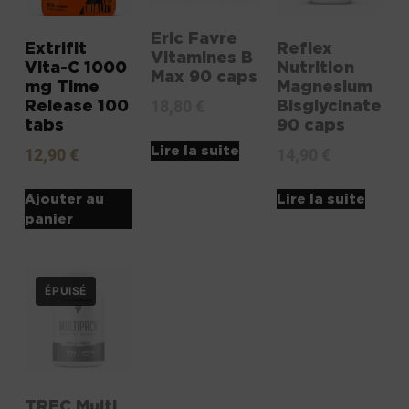
Eric Favre
Extrifit
Reflex
Vitamines B
Vita-C 1000
Nutrition
Max 90 caps
mg Time
Magnesium
Release 100
Bisglycinate
18,80
€
tabs
90 caps
Lire la suite
12,90
€
14,90
€
Ajouter au
Lire la suite
panier
TREC Multi