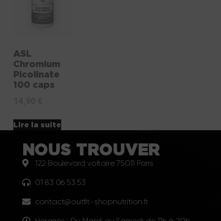
ASL
Chromium
Picolinate
100 caps
14,90
€
Lire la suite
NOUS TROUVER
122 Boulevard voltaire 75011 Paris
01 83 06 53 53
contact@outfit-shopnutrition.fr
Horaires : Du Mardi au Samedi de 11h à 20h