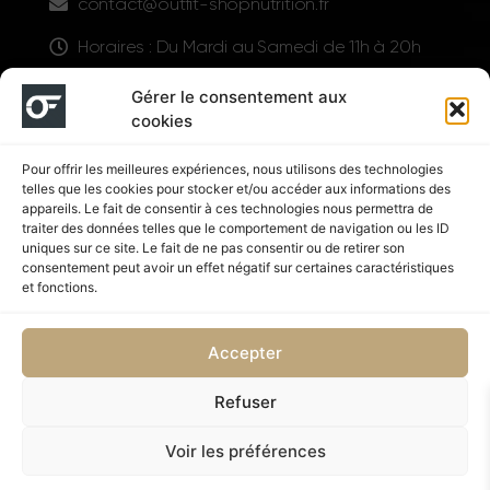
contact@outfit-shopnutrition.fr
Horaires : Du Mardi au Samedi de 11h à 20h
LIENS UTILES
Gérer le consentement aux
cookies
Pour offrir les meilleures expériences, nous utilisons des technologies
telles que les cookies pour stocker et/ou accéder aux informations des
appareils. Le fait de consentir à ces technologies nous permettra de
traiter des données telles que le comportement de navigation ou les ID
uniques sur ce site. Le fait de ne pas consentir ou de retirer son
consentement peut avoir un effet négatif sur certaines caractéristiques
Suivez nous
et fonctions.
Accepter
Refuser
Politique de confidentialité
CGV
Voir les préférences
Copyright © 2026 OUTFIT SHOP NUTRITION | Supplémenté