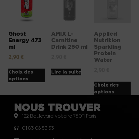
Ghost
AMIX L-
Applied
Energy 473
Carnitine
Nutrition
ml
Drink 250 ml
Sparkling
Protein
2,90
€
2,90
€
Water
2,90
€
Choix des
Lire la suite
options
Choix des
options
NOUS TROUVER
122 Boulevard voltaire 75011 Paris
01 83 06 53 53