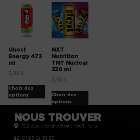
Ghost
NXT
Energy 473
Nutrition
ml
TNT Nuclear
330 ml
2,90
€
2,90
€
Choix des
Choix des
options
options
NOUS TROUVER
122 Boulevard voltaire 75011 Paris
01 83 06 53 53