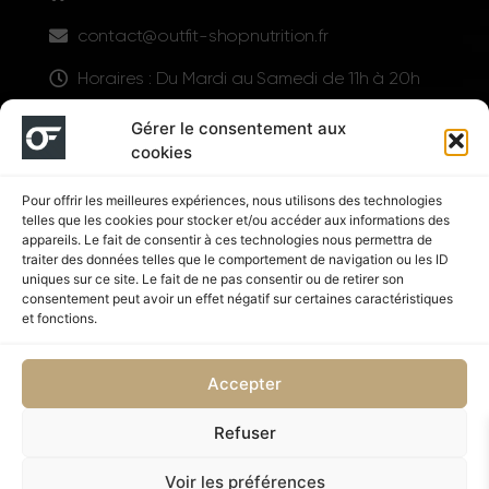
contact@outfit-shopnutrition.fr
Horaires : Du Mardi au Samedi de 11h à 20h
LIENS UTILES
Gérer le consentement aux
cookies
Pour offrir les meilleures expériences, nous utilisons des technologies
telles que les cookies pour stocker et/ou accéder aux informations des
appareils. Le fait de consentir à ces technologies nous permettra de
traiter des données telles que le comportement de navigation ou les ID
uniques sur ce site. Le fait de ne pas consentir ou de retirer son
consentement peut avoir un effet négatif sur certaines caractéristiques
Suivez nous
et fonctions.
Accepter
Refuser
Politique de confidentialité
CGV
Voir les préférences